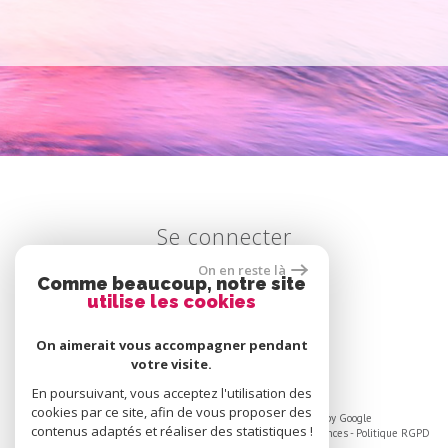
se connecter
On en reste là
Comme beaucoup, notre site
utilise les cookies
Espace propriétaire
On aimerait vous accompagner pendant
votre visite.
En poursuivant, vous acceptez l'utilisation des
cookies par ce site, afin de vous proposer des
© 2026 | Tous droits réservés | Traduction powered by Google
contenus adaptés et réaliser des statistiques !
Plan du site
-
Mentions légales
-
Liens
-
Admin
-
Toutes nos annonces
-
Politique RGPD