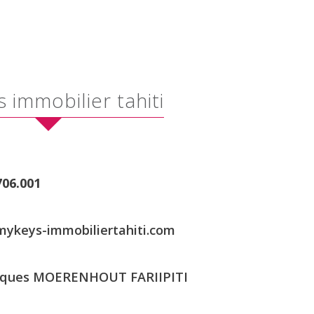
ys immobilier tahiti
706.001
ykeys-immobiliertahiti.com
acques MOERENHOUT FARIIPITI