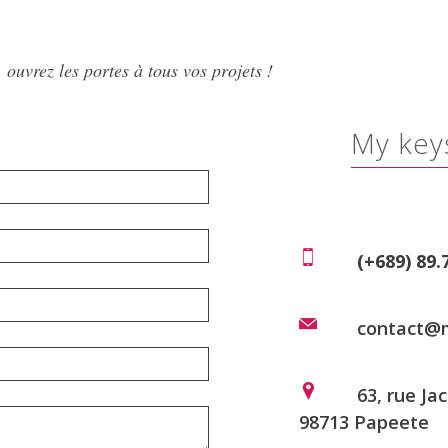
rez les portes à tous vos projets !
my ke
(+689) 89.
contact@m
63, rue J
98713 Papeete