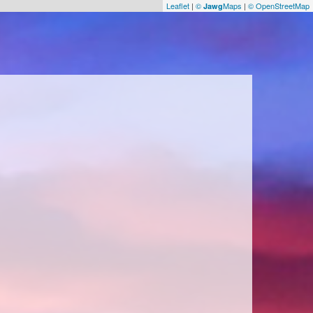
Leaflet
|
©
Maps
|
© OpenStreetMap
Jawg