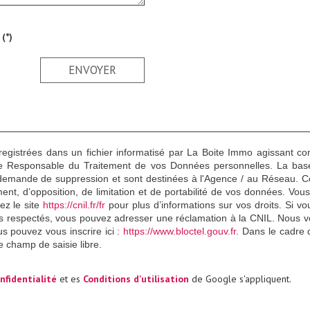
(*)
ENVOYER
nregistrées dans un fichier informatisé par La Boite Immo agissant c
te Responsable du Traitement de vos Données personnelles. La base l
demande de suppression et sont destinées à l'Agence / au Réseau. Con
ement, d’opposition, de limitation et de portabilité de vos données. 
ez le site
https://cnil.fr/fr
pour plus d’informations sur vos droits. Si vo
as respectés, vous pouvez adresser une réclamation à la CNIL. Nous vou
s pouvez vous inscrire ici :
https://www.bloctel.gouv.fr
. Dans le cadre 
e champ de saisie libre.
nfidentialité
et es
Conditions d'utilisation
de Google s'appliquent.