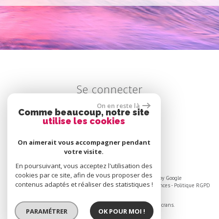
se connecter
On en reste là
Comme beaucoup, notre site
utilise les cookies
Espace propriétaire
On aimerait vous accompagner pendant
votre visite.
En poursuivant, vous acceptez l'utilisation des
cookies par ce site, afin de vous proposer des
© 2026 | Tous droits réservés | Traduction powered by Google
contenus adaptés et réaliser des statistiques !
Plan du site
-
Mentions légales
-
Liens
-
Admin
-
Toutes nos annonces
-
Politique RGPD
Site internet compatible multi-supports,
un seul site adaptable à tous les types d'écrans.
PARAMÉTRER
OK POUR MOI !