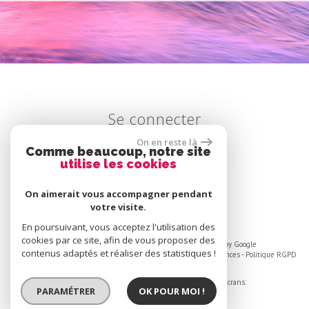
se connecter
On en reste là
Comme beaucoup, notre site
utilise les cookies
Espace propriétaire
On aimerait vous accompagner pendant
votre visite.
En poursuivant, vous acceptez l'utilisation des
cookies par ce site, afin de vous proposer des
© 2026 | Tous droits réservés | Traduction powered by Google
contenus adaptés et réaliser des statistiques !
Plan du site
-
Mentions légales
-
Liens
-
Admin
-
Toutes nos annonces
-
Politique RGPD
Site internet compatible multi-supports,
un seul site adaptable à tous les types d'écrans.
PARAMÉTRER
OK POUR MOI !