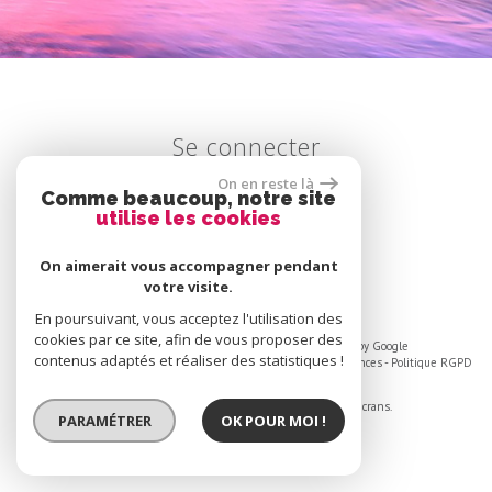
se connecter
On en reste là
Comme beaucoup, notre site
utilise les cookies
Espace propriétaire
On aimerait vous accompagner pendant
votre visite.
En poursuivant, vous acceptez l'utilisation des
cookies par ce site, afin de vous proposer des
© 2026 | Tous droits réservés | Traduction powered by Google
contenus adaptés et réaliser des statistiques !
Plan du site
-
Mentions légales
-
Liens
-
Admin
-
Toutes nos annonces
-
Politique RGPD
Site internet compatible multi-supports,
un seul site adaptable à tous les types d'écrans.
PARAMÉTRER
OK POUR MOI !