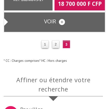
18 700 000
F CFP
VOIR
1
2
3
* CC : Charges comprises
* HC : Hors charges
Affiner ou étendre votre
recherche