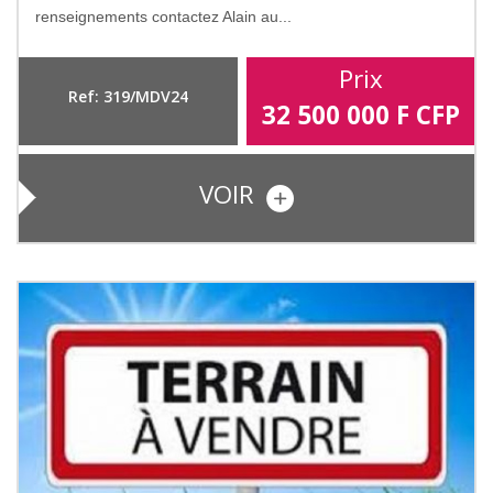
renseignements contactez Alain au...
Prix
Ref: 319/MDV24
32 500 000
F CFP
VOIR