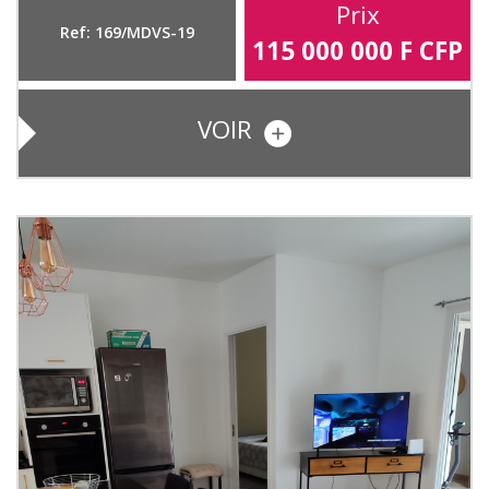
Prix
Ref: 169/MDVS-19
115 000 000
F CFP
VOIR