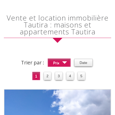
Vente et location immobilière
Tautira : maisons et
appartements Tautira
Trier par :
Date
Prix
1
2
3
4
5