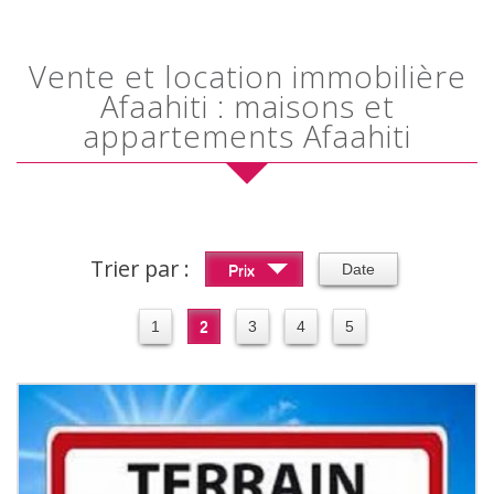
Vente et location immobilière
Afaahiti : maisons et
appartements Afaahiti
Trier par :
Date
Prix
1
2
3
4
5