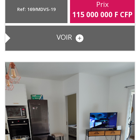
Prix
Ref: 169/MDVS-19
115 000 000
F CFP
VOIR