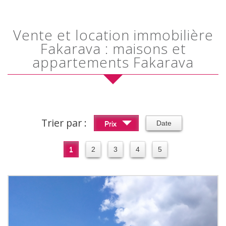
Vente et location immobilière
Fakarava : maisons et
appartements Fakarava
Trier par :
Date
Prix
1
2
3
4
5