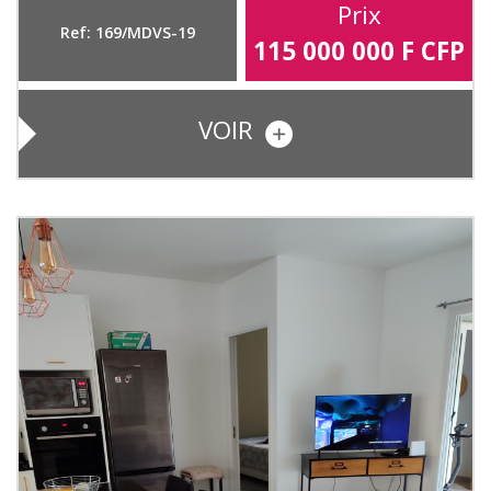
Prix
Ref: 169/MDVS-19
115 000 000
F CFP
VOIR